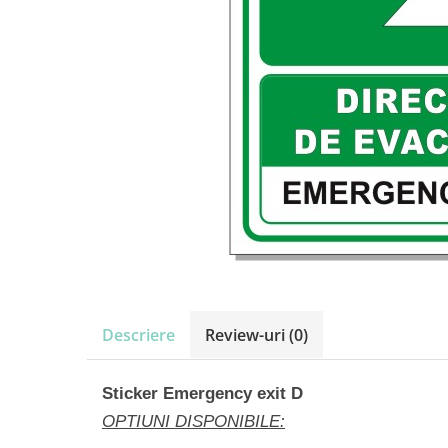
Amenajari vitrine
Sisteme afisaj
Bilingve
Depozite
Residence
Horeca
Statie GPL
Descriere
Review-uri
(0)
Sticker Emergency exit D
OPTIUNI DISPONIBILE: