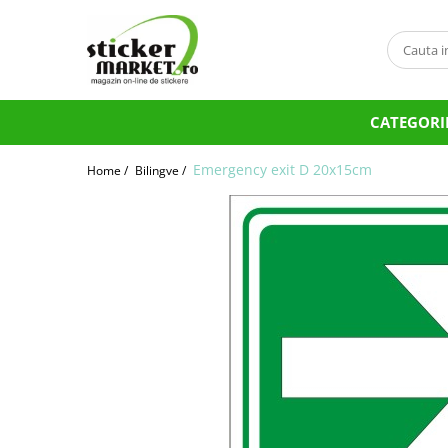
Categorii
Produse la comandă
CATEGORI
Bannere
Placute
Emergency exit D 20x15cm
Home /
Bilingve /
Stickere
Stickere Atentionare
Stickere PSI
Obligatii generale
Autocolante automate cafea
Stickere automate cafea
Placute PVC
Self Wash