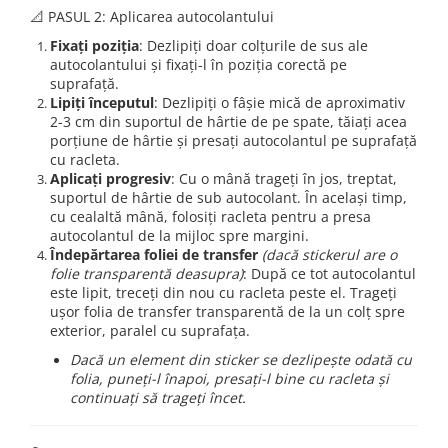
📐 PASUL 2: Aplicarea autocolantului
Fixați poziția
: Dezlipiți doar colțurile de sus ale
autocolantului și fixați-l în poziția corectă pe
suprafață.
Lipiți începutul
: Dezlipiți o fâșie mică de aproximativ
2-3 cm din suportul de hârtie de pe spate, tăiați acea
porțiune de hârtie și presați autocolantul pe suprafață
cu racleta.
Aplicați progresiv
: Cu o mână trageți în jos, treptat,
suportul de hârtie de sub autocolant. În același timp,
cu cealaltă mână, folosiți racleta pentru a presa
autocolantul de la mijloc spre margini.
Îndepărtarea foliei de transfer
(dacă stickerul are o
folie transparentă deasupra)
: După ce tot autocolantul
este lipit, treceți din nou cu racleta peste el. Trageți
ușor folia de transfer transparentă de la un colț spre
exterior, paralel cu suprafața.
Dacă un element din sticker se dezlipește odată cu
folia, puneți-l înapoi, presați-l bine cu racleta și
continuați să trageți încet.