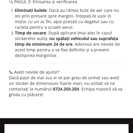
🔍 PASUL 3: Finisarea și verificarea
Eliminați bulele
: Dacă au rămas bule de aer care nu
ies prin presare spre margini, înțepați-le ușor în
mijloc cu un ac fin, apoi presați cu degetul sau cu
racleta pentru a scoate aerul.
Timp de uscare
: După aplicare (mai ales în cazul
stickerelor auto),
nu spălați vehiculul sau suprafața
timp de minimum 24 de ore
. Adezivul are nevoie de
acest timp pentru a se fixa definitiv și a preveni
dezlipirea marginilor.
📞 Aveți nevoie de ajutor?
Dacă pașii de mai sus vi se par greu de urmat sau aveți
un sticker de dimensiuni foarte mari, nu ezitați să ne
contactați la numărul
0724.250.250
. Echipa noastră vă va
ghida cu plăcere!