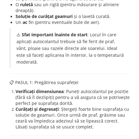
Amenajari vitrine
O
ruletă
sau un riglă (pentru măsurare și aliniere
dreaptă).
Sisteme afisaj
Soluție de curățat geamuri
și o lavetă curată.
Un
ac
fin (pentru eventuale bule de aer).
Bilingve
Depozite
⚠️
Sfat important înainte de start
: Locul în care
aplicați autocolantul trebuie să fie ferit de praf,
Residence
vânt, ploaie sau razele directe ale soarelui. Ideal
Horeca
este să faceți aplicarea în interior, la o temperatură
Statie GPL
moderată.
📋 PASUL 1: Pregătirea suprafeței
Verificați dimensiunea
: Puneți autocolantul pe poziție
(fără să îl dezlipiți) pentru a vă asigura că se potrivește
perfect pe suprafața dorită.
Curățați și degresați
: Ștergeți foarte bine suprafața cu
soluție de geamuri. Orice urmă de praf, grăsime sau
ceară va împiedica adezivul să se lipească corect.
Lăsați suprafața să se usuce complet.