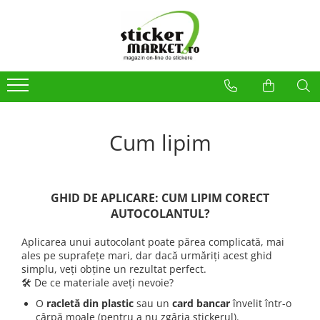
Categorii
Produse la comandă
Bannere
Placute
Stickere
Cum lipim
Stickere Atentionare
Stickere PSI
Obligatii generale
GHID DE APLICARE: CUM LIPIM CORECT
AUTOCOLANTUL?
Autocolante automate cafea
Stickere automate cafea
Aplicarea unui autocolant poate părea complicată, mai
ales pe suprafețe mari, dar dacă urmăriți acest ghid
Placute PVC
simplu, veți obține un rezultat perfect.
🛠️ De ce materiale aveți nevoie?
O
racletă din plastic
sau un
card bancar
învelit într-o
Self Wash
cârpă moale (pentru a nu zgâria stickerul).