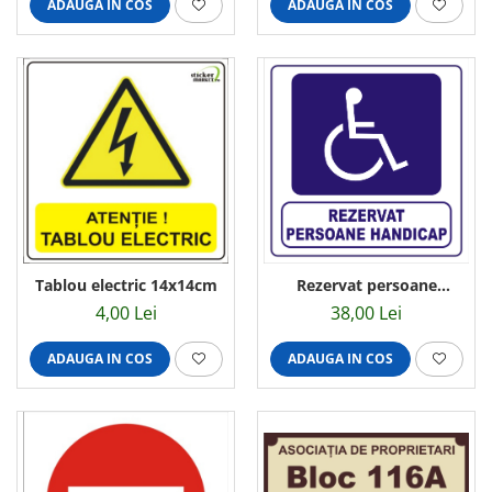
ADAUGA IN COS
ADAUGA IN COS
Tablou electric 14x14cm
Rezervat persoane
handicap 30x30cm
4,00 Lei
38,00 Lei
ADAUGA IN COS
ADAUGA IN COS