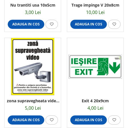
Amenajari vitrine
Nu trantiti usa 10x5cm
Trage impinge V 20x8cm
3,00 Lei
10,00 Lei
Sisteme afisaj
Bilingve
ADAUGA IN COS
ADAUGA IN COS
Depozite
Residence
Horeca
Statie GPL
zona supravegheata video
Exit 4 20x9cm
conform GDPR 20x15cm
5,00 Lei
4,00 Lei
ADAUGA IN COS
ADAUGA IN COS