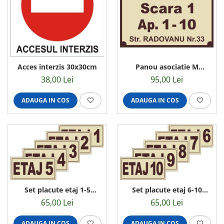
Acces interzis 30x30cm
Panou asociatie M
50x40cm
38,00 Lei
95,00 Lei
ADAUGA IN COS
ADAUGA IN COS
Set placute etaj 1-5
Set placute etaj 6-10
20x10cm
20x10cm
65,00 Lei
65,00 Lei
ADAUGA IN COS
ADAUGA IN COS