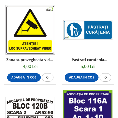
Zona supravegheata video
Pastrati curatenia
14x14cm
30x10cm
4,00 Lei
5,00 Lei
ADAUGA IN COS
ADAUGA IN COS