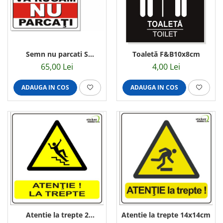
Semn nu parcati S
Toaletă F&B10x8cm
30x30cm
65,00 Lei
4,00 Lei
ADAUGA IN COS
ADAUGA IN COS
Atentie la trepte 2
Atentie la trepte 14x14cm