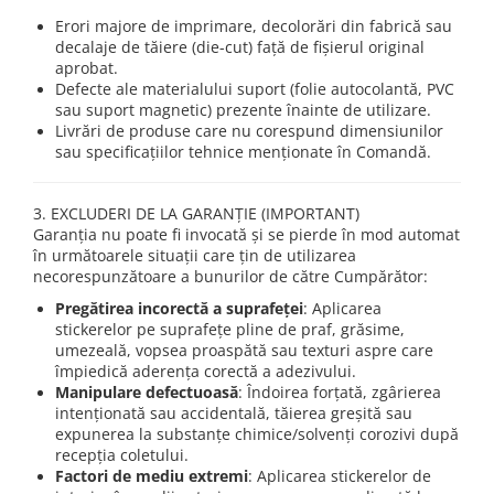
Erori majore de imprimare, decolorări din fabrică sau
decalaje de tăiere (die-cut) față de fișierul original
aprobat.
Defecte ale materialului suport (folie autocolantă, PVC
sau suport magnetic) prezente înainte de utilizare.
Livrări de produse care nu corespund dimensiunilor
sau specificațiilor tehnice menționate în Comandă.
3. EXCLUDERI DE LA GARANȚIE (IMPORTANT)
Garanția nu poate fi invocată și se pierde în mod automat
în următoarele situații care țin de utilizarea
necorespunzătoare a bunurilor de către Cumpărător:
Pregătirea incorectă a suprafeței
: Aplicarea
stickerelor pe suprafețe pline de praf, grăsime,
umezeală, vopsea proaspătă sau texturi aspre care
împiedică aderența corectă a adezivului.
Manipulare defectuoasă
: Îndoirea forțată, zgârierea
intenționată sau accidentală, tăierea greșită sau
expunerea la substanțe chimice/solvenți corozivi după
recepția coletului.
Factori de mediu extremi
: Aplicarea stickerelor de