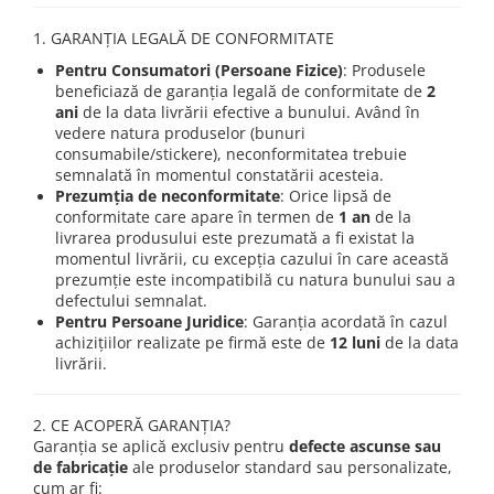
Amenajari vitrine
1. GARANȚIA LEGALĂ DE CONFORMITATE
Sisteme afisaj
Pentru Consumatori (Persoane Fizice)
: Produsele
Bilingve
beneficiază de garanția legală de conformitate de
2
ani
de la data livrării efective a bunului. Având în
Depozite
vedere natura produselor (bunuri
Residence
consumabile/stickere), neconformitatea trebuie
semnalată în momentul constatării acesteia.
Horeca
Prezumția de neconformitate
: Orice lipsă de
conformitate care apare în termen de
1 an
de la
Statie GPL
livrarea produsului este prezumată a fi existat la
momentul livrării, cu excepția cazului în care această
prezumție este incompatibilă cu natura bunului sau a
defectului semnalat.
Pentru Persoane Juridice
: Garanția acordată în cazul
achizițiilor realizate pe firmă este de
12 luni
de la data
livrării.
2. CE ACOPERĂ GARANȚIA?
Garanția se aplică exclusiv pentru
defecte ascunse sau
de fabricație
ale produselor standard sau personalizate,
cum ar fi: