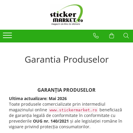
Categorii
Produse la comandă
Bannere
Placute
Stickere
Garantia Produselor
Stickere Atentionare
Stickere PSI
Obligatii generale
GARANȚIA PRODUSELOR
Autocolante automate cafea
Ultima actualizare: Mai 2026
Stickere automate cafea
Toate produsele comercializate prin intermediul
Placute PVC
magazinului online
beneficiază
www.stickermarket.ro
de garanția legală de conformitate în conformitate cu
prevederile
OUG nr. 140/2021
și ale legislației române în
vigoare privind protecția consumatorilor.
Self Wash