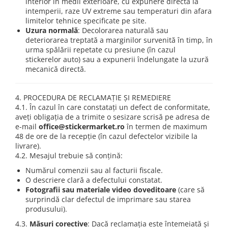
interior în medii exterioare, cu expunere directă la
intemperii, raze UV extreme sau temperaturi din afara
limitelor tehnice specificate pe site.
Uzura normală
: Decolorarea naturală sau
deteriorarea treptată a marginilor survenită în timp, în
urma spălării repetate cu presiune (în cazul
stickerelor auto) sau a expunerii îndelungate la uzură
mecanică directă.
4. PROCEDURA DE RECLAMAȚIE ȘI REMEDIERE
4.1. În cazul în care constatați un defect de conformitate,
aveți obligația de a trimite o sesizare scrisă pe adresa de
e-mail
office@stickermarket.ro
în termen de maximum
48 de ore de la recepție (în cazul defectelor vizibile la
livrare).
4.2. Mesajul trebuie să conțină:
Numărul comenzii sau al facturii fiscale.
O descriere clară a defectului constatat.
Fotografii sau materiale video doveditoare
(care să
surprindă clar defectul de imprimare sau starea
produsului).
4.3.
Măsuri corective
: Dacă reclamația este întemeiată și