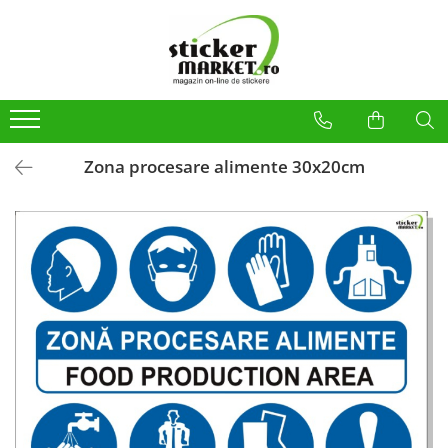
Categorii
Produse la comandă
Bannere
Placute
Zona procesare alimente 30x20cm
Stickere
Stickere Atentionare
Stickere PSI
Obligatii generale
Autocolante automate cafea
Stickere automate cafea
Placute PVC
Self Wash