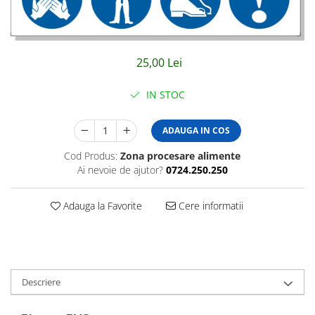
Amenajari vitrine
Sisteme afisaj
Bilingve
25,00 Lei
Depozite
IN STOC
Residence
Horeca
ADAUGA IN COS
Statie GPL
Cod Produs:
Zona procesare alimente
Ai nevoie de ajutor?
0724.250.250
Adauga la Favorite
Cere informatii
Descriere