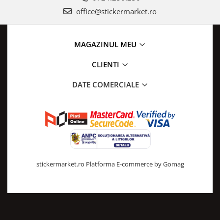
Amenajari vitrine
office@stickermarket.ro
Sisteme afisaj
Bilingve
MAGAZINUL MEU
Depozite
CLIENTI
Residence
DATE COMERCIALE
Horeca
Statie GPL
stickermarket.ro
Platforma E-commerce by Gomag