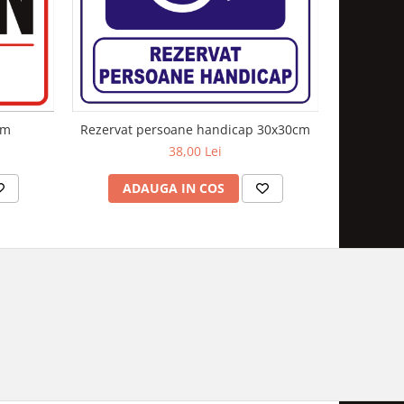
cm
Rezervat persoane handicap 30x30cm
Ac
38,00 Lei
ADAUGA IN COS
AD