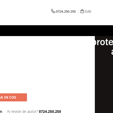
0724.250.250
0,00
A IN COS
cm
Ai nevoie de ajutor?
0724.250.250