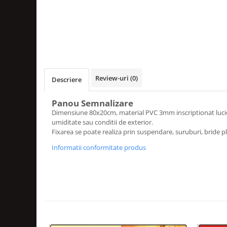
Amenajari vitrine
Sisteme afisaj
Bilingve
Depozite
Residence
Review-uri
(0)
Descriere
Horeca
Panou Semnalizare
Statie GPL
Dimensiune 80x20cm, material PVC 3mm inscriptionat lucios
umiditate sau conditii de exterior.
Fixarea se poate realiza prin suspendare, suruburi, bride pla
Informatii conformitate produs