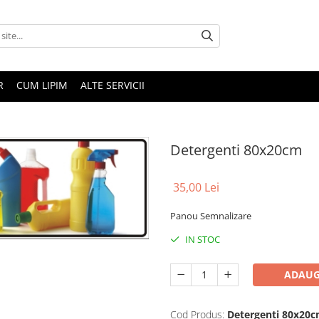
R
CUM LIPIM
ALTE SERVICII
Detergenti 80x20cm
35,00 Lei
Panou Semnalizare
IN STOC
ADAUG
Cod Produs:
Detergenti 80x20