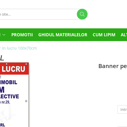
I
PROMOTII
GHIDUL MATERIALELOR
CUM LIPIM
AL
r in lucru 100x70cm
Banner per