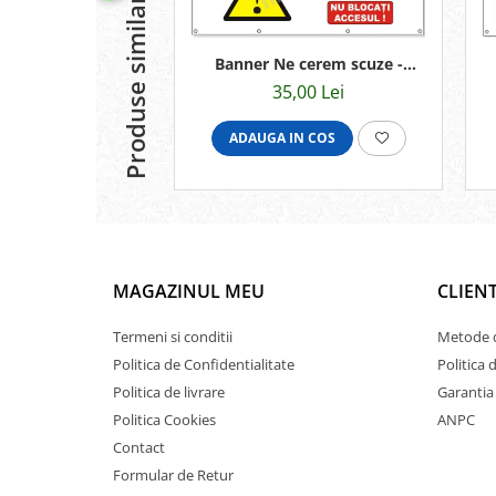
Produse similare
Banner Ne cerem scuze -
70x50cm
35,00 Lei
ADAUGA IN COS
MAGAZINUL MEU
CLIENT
Termeni si conditii
Metode d
Politica de Confidentialitate
Politica 
Politica de livrare
Garantia
Politica Cookies
ANPC
Contact
Formular de Retur