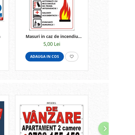
m
Masuri in caz de incendiu
20x15cm
5,00 Lei
ADAUGA IN COS