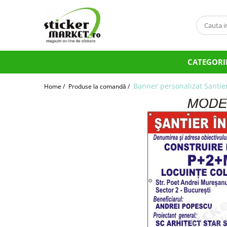
Categorii
Produse la comandă
CATEGORI
Bannere
Placute
Banner personalizat Santie
Home /
Produse la comandă /
Stickere
Stickere Atentionare
Stickere PSI
Obligatii generale
Autocolante automate cafea
Stickere automate cafea
Placute PVC
Self Wash