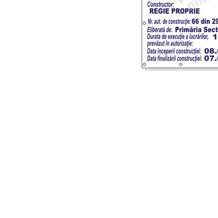
Amenajari vitrine
Sisteme afisaj
Bilingve
Depozite
Residence
Horeca
Statie GPL