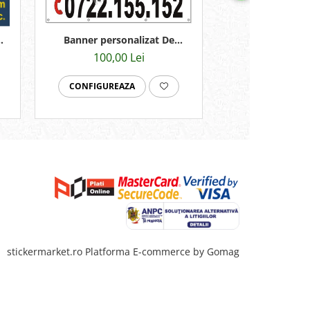
Banner personalizat De
Banner SSM
vanzare sau inchiriat
100,00 Lei
35,00 
130x80cm
CONFIGUREAZA
ADAUGA IN C
stickermarket.ro
Platforma E-commerce by Gomag