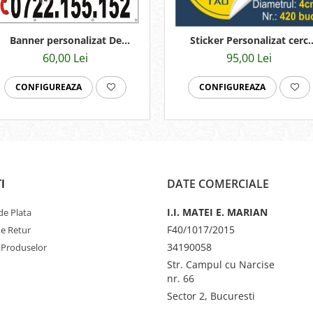
Banner personalizat De
Sticker Personalizat cerc
vanzare sau inchiriat
4cmx420buc
60,00 Lei
95,00 Lei
100x60cm
CONFIGUREAZA
CONFIGUREAZA
I
DATE COMERCIALE
I.I. MATEI E. MARIAN
e Plata
F40/1017/2015
de Retur
34190058
 Produselor
Str. Campul cu Narcise
nr. 66
Sector 2, Bucuresti