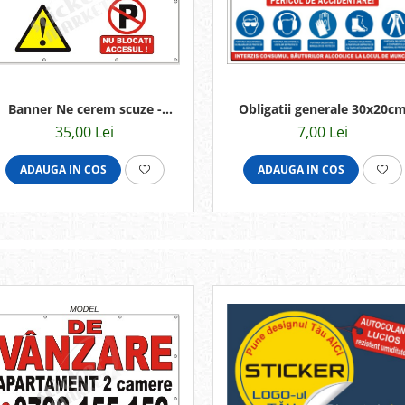
Banner Ne cerem scuze -
Obligatii generale 30x20c
70x50cm
35,00 Lei
7,00 Lei
ADAUGA IN COS
ADAUGA IN COS