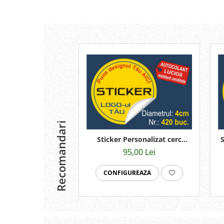
Recomandari
Sticker Personalizat cerc
S
4cmx420buc
95,00 Lei
CONFIGUREAZA