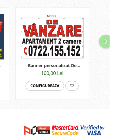
Banner personalizat De
Banner personali
vanzare sau inchiriat
lucru 10
100,00 Lei
100,00
130x80cm
CONFIGUREAZA
CONFIGUREA