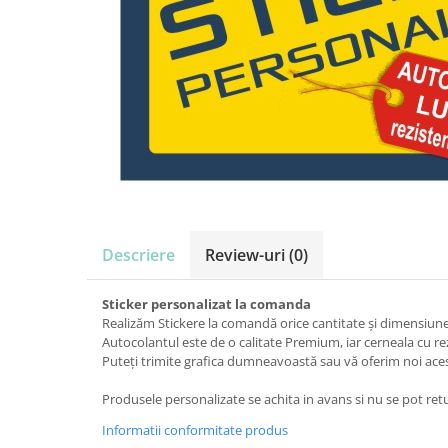
Amenajari vitrine
Sisteme afisaj
Bilingve
Depozite
Residence
Horeca
Statie GPL
Descriere
Review-uri
(0)
Sticker personalizat la comanda
Realizăm Stickere la comandă orice cantitate și dimensiune
Autocolantul este de o calitate Premium, iar cerneala cu re
Puteți trimite grafica dumneavoastă sau vă oferim noi acest
Produsele personalizate se achita in avans si nu se pot ret
Informatii conformitate produs