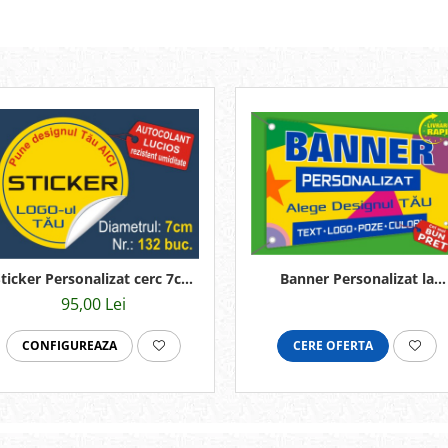
ticker Personalizat cerc 7cm
Banner Personalizat la
x132buc
comanda
95,00 Lei
CONFIGUREAZA
CERE OFERTA