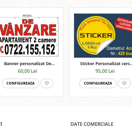
Banner personalizat De
Sticker Personalizat cerc
vanzare sau inchiriat
4cmx420buc
60,00 Lei
95,00 Lei
100x60cm
CONFIGUREAZA
CONFIGUREAZA
I
DATE COMERCIALE