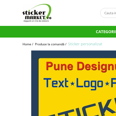
Categorii
Produse la comandă
CATEGORI
Bannere
Placute
Sticker personalizat
Home /
Produse la comandă /
Stickere
Stickere Atentionare
Stickere PSI
Obligatii generale
Autocolante automate cafea
Stickere automate cafea
Placute PVC
Self Wash