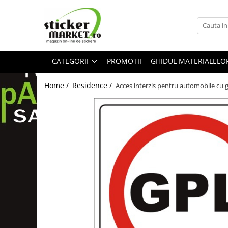
Categorii
Produse la comandă
CATEGORII
PROMOTII
GHIDUL MATERIALELO
Bannere
Placute
Home /
Residence /
Acces interzis pentru automobile cu
Stickere
Stickere Atentionare
Stickere PSI
Obligatii generale
Autocolante automate cafea
Stickere automate cafea
Placute PVC
Self Wash