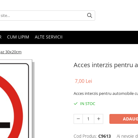
R
CUM LIPIM
ALTE SERVICII
 gaz 30x20cm
Acces interzis pentru
7,00 Lei
Acces interzis pentru automobile c
IN STOC
ADAUG
Cod Produs:
C9613
Ai nevoie d