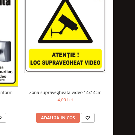
Zona supravegheata video 14x14cm
Past
onform
4,00 Lei
ADAUGA IN COS
AD