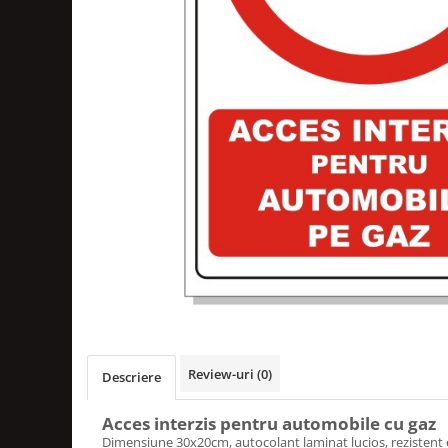
Amenajari vitrine
Sisteme afisaj
Bilingve
Depozite
Residence
Horeca
Statie GPL
Review-uri
(0)
Descriere
Acces interzis pentru automobile cu gaz
Dimensiune 30x20cm, autocolant laminat lucios, rezistent 