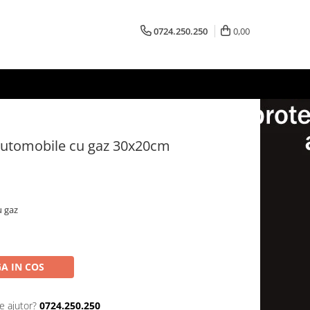
0724.250.250
0,00
 automobile cu gaz 30x20cm
u gaz
A IN COS
e ajutor?
0724.250.250