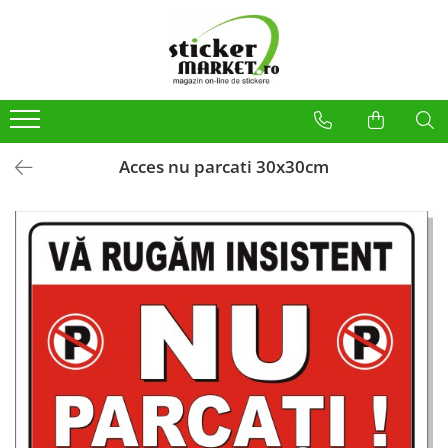
Categorii
Produse la comandă
Bannere
Placute
Acces nu parcati 30x30cm
Stickere
Stickere Atentionare
Stickere PSI
Obligatii generale
Autocolante automate cafea
Stickere automate cafea
Placute PVC
Self Wash