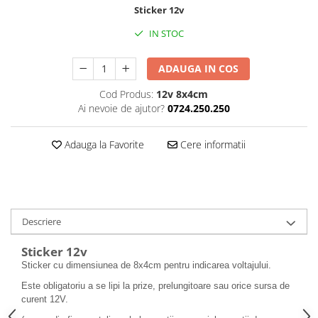
Sticker 12v
Amenajari vitrine
IN STOC
Sisteme afisaj
Bilingve
ADAUGA IN COS
Depozite
Cod Produs:
12v 8x4cm
Residence
Ai nevoie de ajutor?
0724.250.250
Horeca
Adauga la Favorite
Cere informatii
Statie GPL
Descriere
Sticker 12v
Sticker cu dimensiunea de 8x4cm pentru indicarea voltajului.
Este obligatoriu a se lipi la prize, prelungitoare sau orice sursa de
curent 12V.