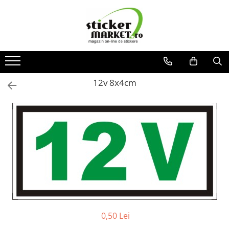
Categorii
Produse la comandă
Bannere
12v 8x4cm
Placute
Stickere
Stickere Atentionare
Stickere PSI
Obligatii generale
Autocolante automate cafea
Stickere automate cafea
Placute PVC
0,50 Lei
Self Wash