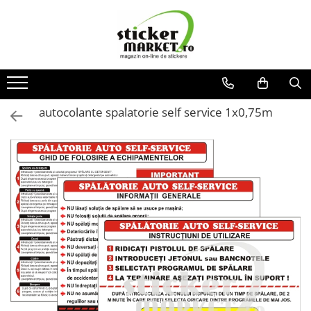
Categorii
Produse la comandă
Bannere
autocolante spalatorie self service 1x0,75m
Placute
Stickere
Stickere Atentionare
Stickere PSI
Obligatii generale
Autocolante automate cafea
Stickere automate cafea
Placute PVC
Self Wash