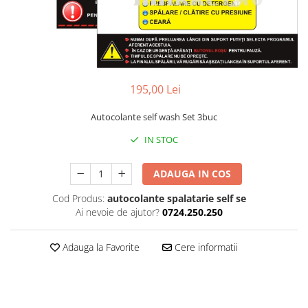
Amenajari vitrine
Sisteme afisaj
Bilingve
Depozite
195,00 Lei
Residence
Autocolante self wash Set 3buc
Horeca
IN STOC
Statie GPL
ADAUGA IN COS
Cod Produs:
autocolante spalatarie self se
Ai nevoie de ajutor?
0724.250.250
Adauga la Favorite
Cere informatii