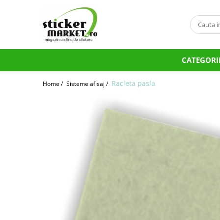
Categorii
Produse la comandă
CATEGORI
Bannere
Placute
Racleta pasla
Home /
Sisteme afisaj /
Stickere
Stickere Atentionare
Stickere PSI
Obligatii generale
Autocolante automate cafea
Stickere automate cafea
Placute PVC
Self Wash