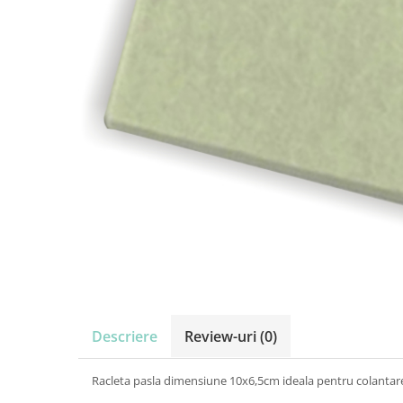
Amenajari vitrine
Sisteme afisaj
Bilingve
Depozite
Residence
Horeca
Statie GPL
Descriere
Review-uri
(0)
Racleta pasla dimensiune 10x6,5cm ideala pentru colantar