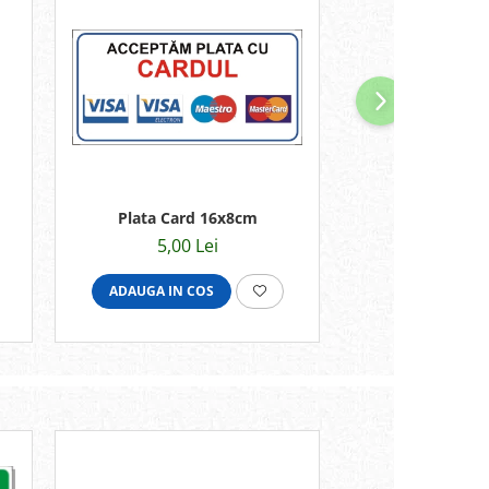
NOU
Plata Card 16x8cm
Plata cu card i
9,5x1
5,00 Lei
3,00 
ADAUGA IN COS
ADAUGA IN C