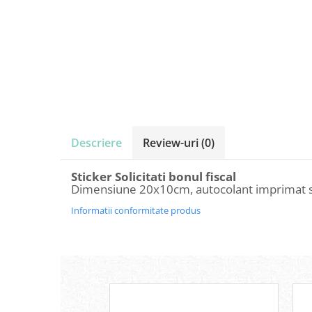
Amenajari vitrine
Sisteme afisaj
Bilingve
Depozite
Residence
Horeca
Statie GPL
Descriere
Review-uri
(0)
Sticker Solicitati bonul fiscal
Dimensiune 20x10cm, autocolant imprimat si l
Informatii conformitate produs