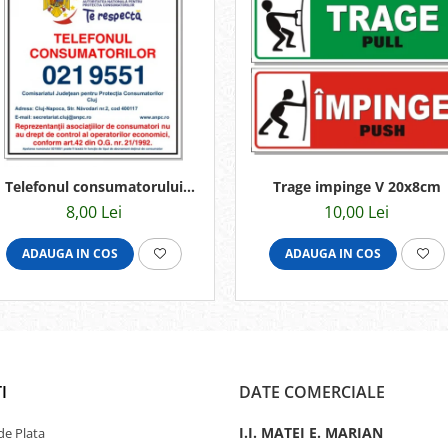
Trage impinge V 20x8cm
Telefonul consumatorului
13x12cm
10,00 Lei
8,00 Lei
ADAUGA IN COS
ADAUGA IN COS
I
DATE COMERCIALE
I.I. MATEI E. MARIAN
e Plata