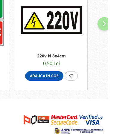
220v N 8x4cm
zona supraveg
conform GDP
0,50 Lei
5,00 
ADAUGA IN COS
ADAUGA IN C