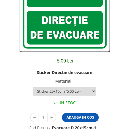
Amenajari vitrine
Sisteme afisaj
Bilingve
Depozite
Residence
Horeca
Statie GPL
5,00 Lei
Sticker Directie de evacuare
Material
:
IN STOC
ADAUGA IN COS
Cod Produs:
Evacuare D 20x15cm-1