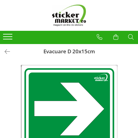
Categorii
Produse la comandă
Bannere
Placute
Evacuare D 20x15cm
Stickere
Stickere Atentionare
Stickere PSI
Obligatii generale
Autocolante automate cafea
Stickere automate cafea
Placute PVC
Self Wash