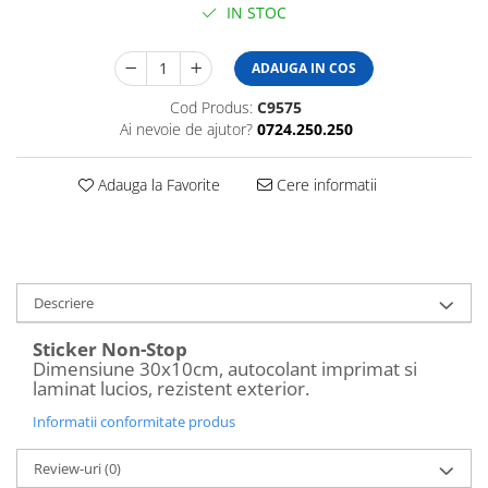
IN STOC
Amenajari vitrine
Sisteme afisaj
ADAUGA IN COS
Bilingve
Cod Produs:
C9575
Depozite
Ai nevoie de ajutor?
0724.250.250
Residence
Horeca
Adauga la Favorite
Cere informatii
Statie GPL
Descriere
Sticker Non-Stop
Dimensiune 30x10cm, autocolant imprimat si
laminat lucios, rezistent exterior.
Informatii conformitate produs
Review-uri
(0)