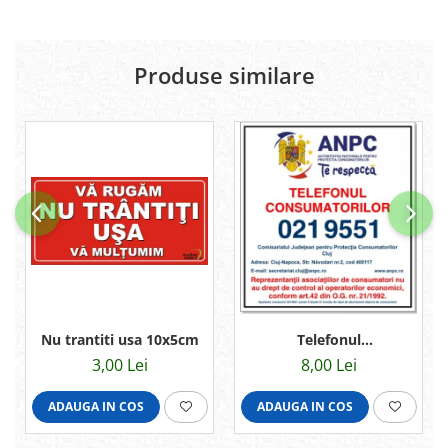
Produse similare
Nu trantiti usa 10x5cm
Telefonul
consumatorului 13x12cm
3,00 Lei
8,00 Lei
ADAUGA IN COS
ADAUGA IN COS