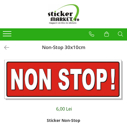
Categorii
Produse la comandă
Bannere
Placute
Non-Stop 30x10cm
Stickere
Stickere Atentionare
Stickere PSI
Obligatii generale
Autocolante automate cafea
Stickere automate cafea
Placute PVC
6,00 Lei
Sticker Non-Stop
Self Wash