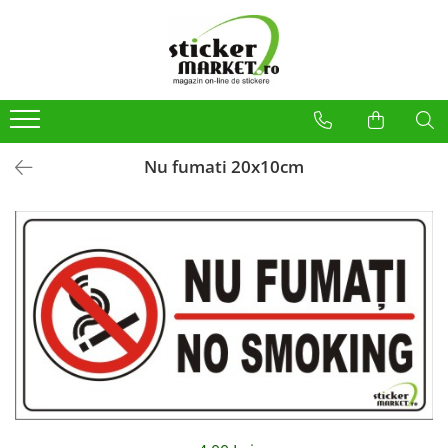
Categorii
Produse la comandă
Bannere
Placute
Nu fumati 20x10cm
Stickere
Stickere Atentionare
Stickere PSI
Obligatii generale
Autocolante automate cafea
Stickere automate cafea
Placute PVC
Self Wash