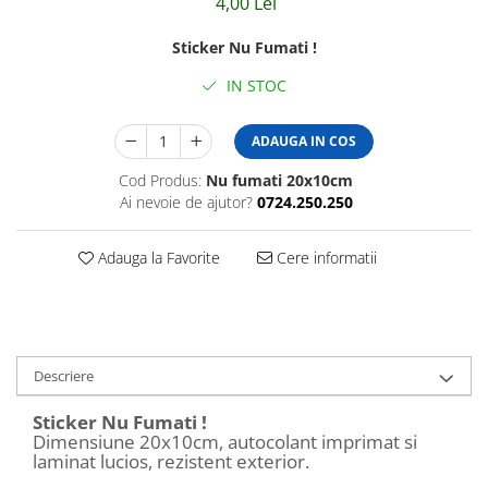
4,00 Lei
Amenajari vitrine
Sisteme afisaj
Sticker Nu Fumati !
Bilingve
IN STOC
Depozite
ADAUGA IN COS
Residence
Cod Produs:
Nu fumati 20x10cm
Horeca
Ai nevoie de ajutor?
0724.250.250
Statie GPL
Adauga la Favorite
Cere informatii
Descriere
Sticker Nu Fumati !
Dimensiune 20x10cm, autocolant imprimat si
laminat lucios, rezistent exterior.