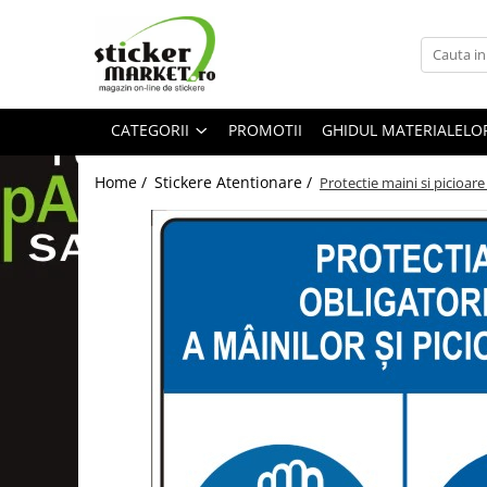
Categorii
Produse la comandă
CATEGORII
PROMOTII
GHIDUL MATERIALELO
Bannere
Placute
Home /
Stickere Atentionare /
Protectie maini si picioa
Stickere
Stickere Atentionare
Stickere PSI
Obligatii generale
Autocolante automate cafea
Stickere automate cafea
Placute PVC
Self Wash