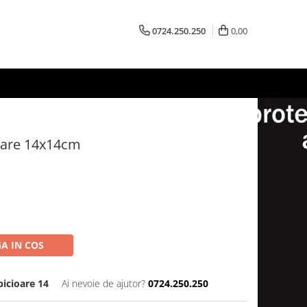
0724.250.250
0,00
ioare 14x14cm
A IN COS
picioare 14
Ai nevoie de ajutor?
0724.250.250