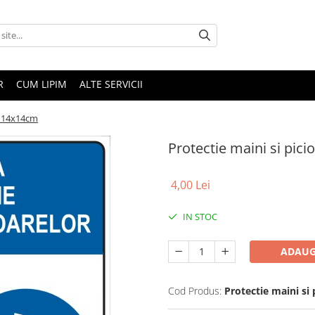
R
CUM LIPIM
ALTE SERVICII
re 14x14cm
Protectie maini si pic
4,00 Lei
IN STOC
ADAUG
Cod Produs:
Protectie maini si 