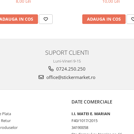
10,00 Lei
8,00 Lei
ADAUGA IN COS
ADAUGA IN COS
SUPORT CLIENTI
Luni-Vineri 9-15
0724.250.250
office@stickermarket.ro
DATE COMERCIALE
 Plata
I.I. MATEI E. MARIAN
e Retur
F40/1017/2015
Produselor
34190058