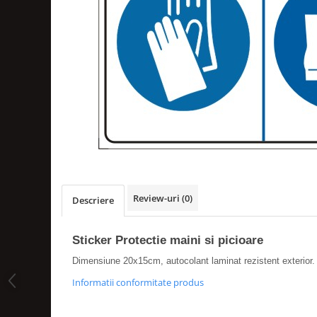
Amenajari vitrine
Sisteme afisaj
Bilingve
Depozite
Residence
Horeca
Statie GPL
Review-uri
(0)
Descriere
Sticker Protectie maini si picioare
Dimensiune 20x15cm, autocolant laminat rezistent exterior.
Informatii conformitate produs