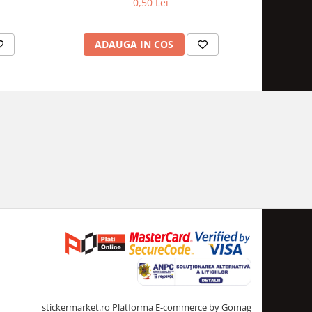
0,50 Lei
ADAUGA IN COS
AD
stickermarket.ro
Platforma E-commerce by Gomag