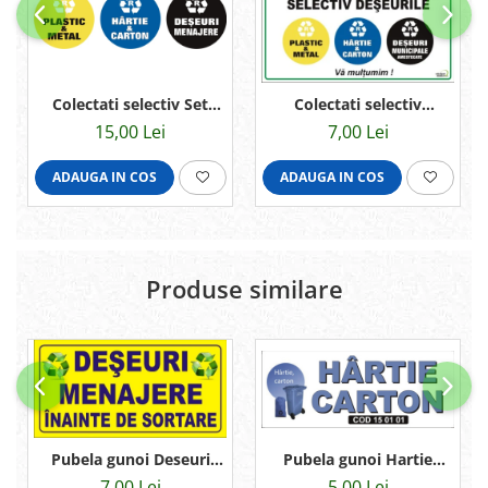
Colectati selectiv Set
Colectati selectiv
3buc 10cm
30x20cm
15,00 Lei
7,00 Lei
ADAUGA IN COS
ADAUGA IN COS
Produse similare
Pubela gunoi Deseuri
Pubela gunoi Hartie
menajere 30x15cm
carton 25x10cm
7,00 Lei
5,00 Lei