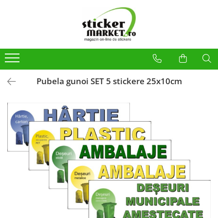
Categorii
Produse la comandă
Bannere
Placute
Pubela gunoi SET 5 stickere 25x10cm
Stickere
Stickere Atentionare
Stickere PSI
Obligatii generale
Autocolante automate cafea
Stickere automate cafea
Placute PVC
Self Wash