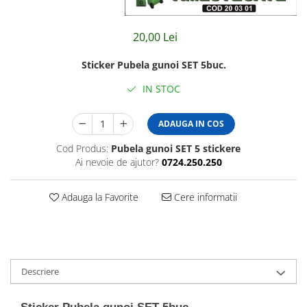
Amenajari vitrine
Sisteme afisaj
20,00 Lei
Bilingve
Sticker Pubela gunoi SET 5buc.
Depozite
IN STOC
Residence
Horeca
ADAUGA IN COS
Statie GPL
Cod Produs:
Pubela gunoi SET 5 stickere
Ai nevoie de ajutor?
0724.250.250
Adauga la Favorite
Cere informatii
Descriere