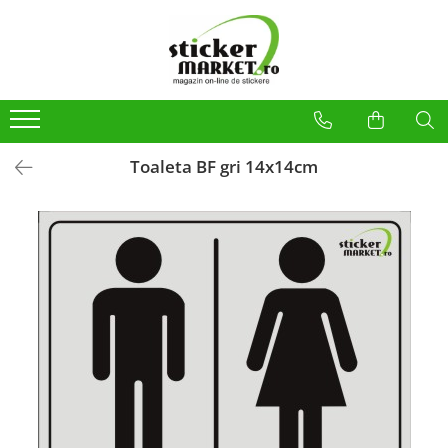
Categorii
Produse la comandă
Bannere
Placute
Toaleta BF gri 14x14cm
Stickere
Stickere Atentionare
Stickere PSI
Obligatii generale
Autocolante automate cafea
Stickere automate cafea
Placute PVC
Self Wash