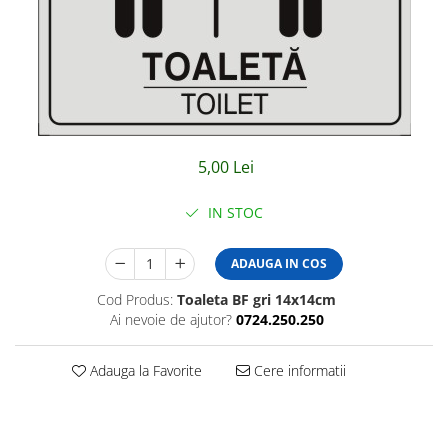
Amenajari vitrine
Sisteme afisaj
Bilingve
Depozite
Residence
5,00 Lei
Horeca
Statie GPL
IN STOC
ADAUGA IN COS
Cod Produs:
Toaleta BF gri 14x14cm
Ai nevoie de ajutor?
0724.250.250
Adauga la Favorite
Cere informatii