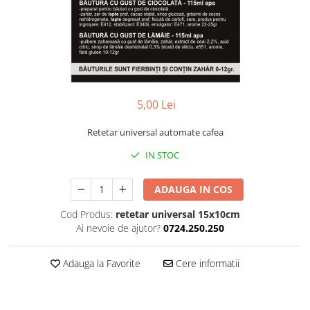
Amenajari vitrine
Sisteme afisaj
Bilingve
Depozite
Residence
5,00 Lei
Horeca
Retetar universal automate cafea
Statie GPL
IN STOC
ADAUGA IN COS
Cod Produs:
retetar universal 15x10cm
Ai nevoie de ajutor?
0724.250.250
Adauga la Favorite
Cere informatii