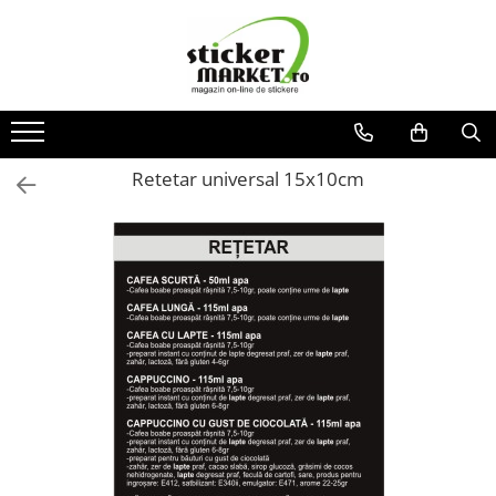
Categorii
Produse la comandă
Bannere
Retetar universal 15x10cm
Placute
Stickere
Stickere Atentionare
Stickere PSI
Obligatii generale
Autocolante automate cafea
Stickere automate cafea
Placute PVC
Self Wash