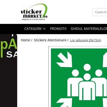
Categorii
Produse la comandă
CATEGORII
PROMOTII
GHIDUL MATERIALELO
Bannere
Placute
Home /
Stickere Atentionare /
Loc adunare 20x15cm
Stickere
Stickere Atentionare
Stickere PSI
Obligatii generale
Autocolante automate cafea
Stickere automate cafea
Placute PVC
Self Wash