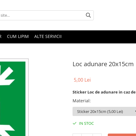
R
CUM LIPIM
ALTE SERVICII
Loc adunare 20x15cm
5,00 Lei
Sticker Loc de adunare in caz d
Material
:
IN STOC