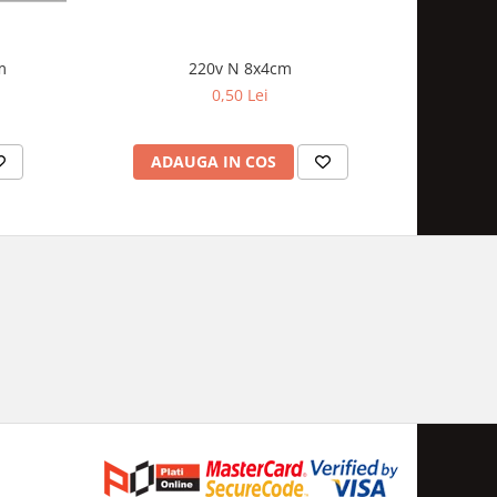
m
220v N 8x4cm
zona su
0,50 Lei
ADAUGA IN COS
AD