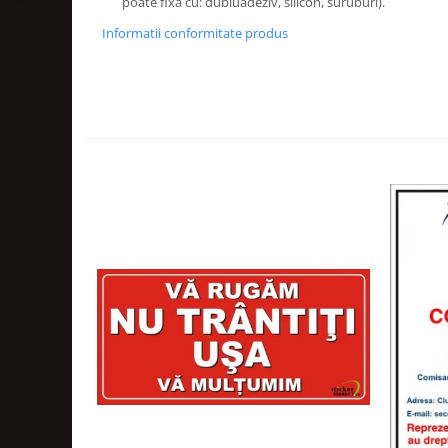
poate fixa cu: dubluadeziv, silicon, suruburi).
Informatii conformitate produs