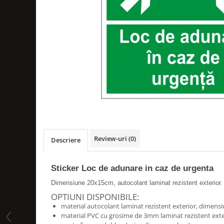
Amenajari vitrine
Sisteme afisaj
Bilingve
Depozite
Residence
Horeca
Statie GPL
Review-uri
(0)
Descriere
Sticker Loc de adunare in caz de urgenta
Dimensiune 20x15cm, autocolant laminat rezistent exterior.
OPTIUNI DISPONIBILE:
material autocolant laminat rezistent exterior, dimen
material PVC cu grosime de 3mm laminat rezistent ext