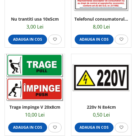
Amenajari vitrine
Sisteme afisaj
Nu trantiti usa 10x5cm
Telefonul consumatorului
Bilingve
13x12cm
3,00 Lei
8,00 Lei
Depozite
ADAUGA IN COS
ADAUGA IN COS
Residence
Horeca
Statie GPL
Trage impinge V 20x8cm
220v N 8x4cm
10,00 Lei
0,50 Lei
ADAUGA IN COS
ADAUGA IN COS