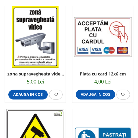
Plata cu card 12x6 cm
zona supravegheata video
conform GDPR 20x15cm
4,00 Lei
5,00 Lei
ADAUGA IN COS
ADAUGA IN COS