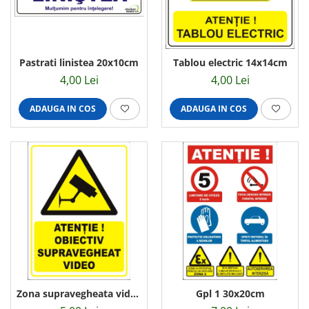
Pastrati linistea 20x10cm
Tablou electric 14x14cm
4,00 Lei
4,00 Lei
ADAUGA IN COS
ADAUGA IN COS
Zona supravegheata video
Gpl 1 30x20cm
L 20x15cm