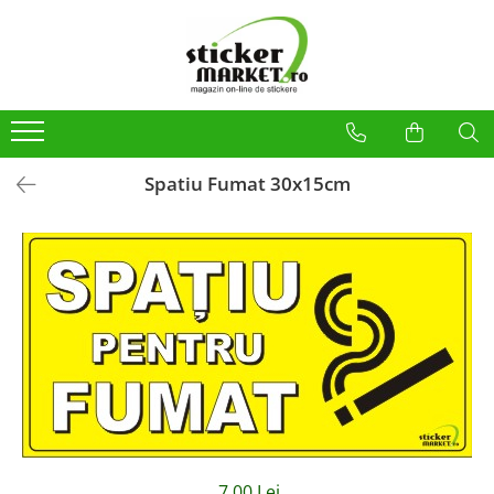
Categorii
Produse la comandă
Bannere
Placute
Spatiu Fumat 30x15cm
Stickere
Stickere Atentionare
Stickere PSI
Obligatii generale
Autocolante automate cafea
Stickere automate cafea
Placute PVC
Self Wash
7,00 Lei