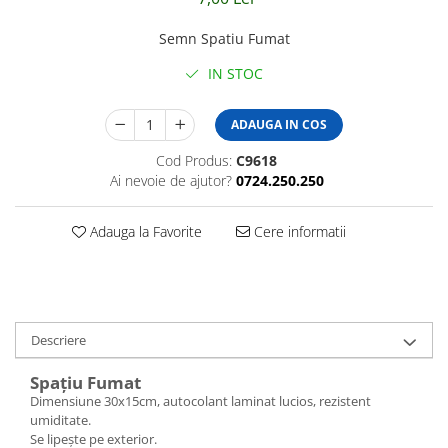
Amenajari vitrine
Semn Spatiu Fumat
Sisteme afisaj
IN STOC
Bilingve
Depozite
ADAUGA IN COS
Residence
Cod Produs:
C9618
Horeca
Ai nevoie de ajutor?
0724.250.250
Statie GPL
Adauga la Favorite
Cere informatii
Descriere
Spațiu Fumat
Dimensiune 30x15cm, autocolant laminat lucios, rezistent
umiditate.
Se lipește pe exterior.