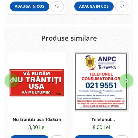
ADAUGA IN COS
ADAUGA IN COS
Produse similare
Nu trantiti usa 10x5cm
Telefonul
consumatorului 13x12cm
3,00 Lei
8,00 Lei