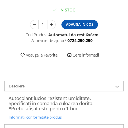
Amenajari vitrine
IN STOC
Sisteme afisaj
Bilingve
ADAUGA IN COS
Depozite
Cod Produs:
Automatul da rest 6x6cm
Residence
Ai nevoie de ajutor?
0724.250.250
Horeca
Adauga la Favorite
Cere informatii
Statie GPL
Descriere
Autocolant lucios rezistent umiditate.
Specificati in comanda culoarea dorita.
*Prețul afișat este pentru 1 buc.
Informatii conformitate produs