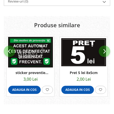
Review-uri
(0)
Produse similare
Pret 5 lei 8x5cm
sticker preventie
9,5x6,5cm
2,00 Lei
3,00 Lei
ADAUGA IN COS
ADAUGA IN COS