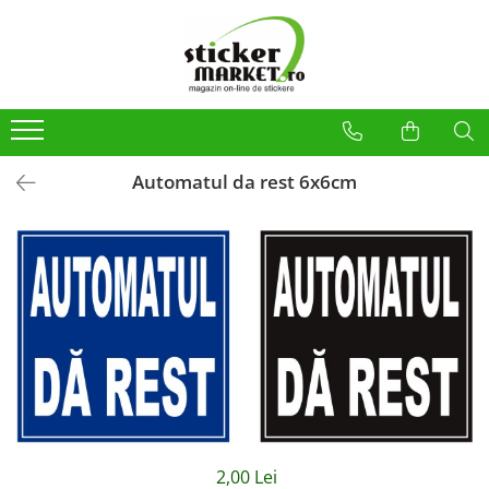
Categorii
Produse la comandă
Bannere
Placute
Automatul da rest 6x6cm
Stickere
Stickere Atentionare
Stickere PSI
Obligatii generale
Autocolante automate cafea
Stickere automate cafea
Placute PVC
Self Wash
2,00 Lei