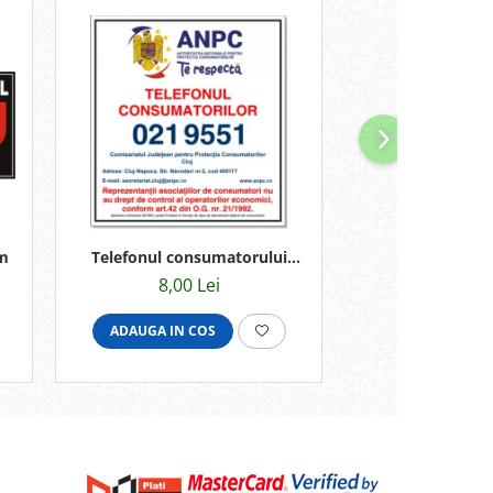
m
Telefonul consumatorului
Pret 3 le
13x12cm
8,00 Lei
2,00 
ADAUGA IN COS
ADAUGA IN C