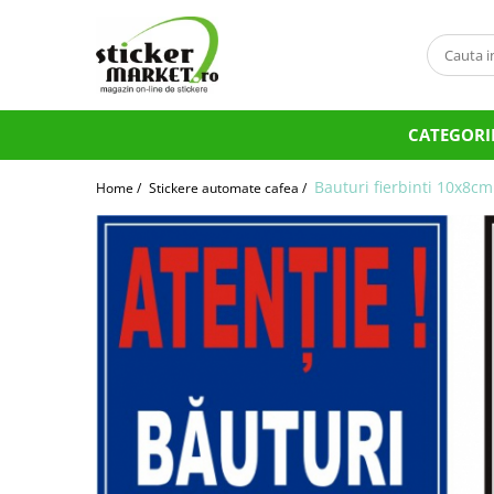
Categorii
Produse la comandă
CATEGORI
Bannere
Placute
Bauturi fierbinti 10x8cm
Home /
Stickere automate cafea /
Stickere
Stickere Atentionare
Stickere PSI
Obligatii generale
Autocolante automate cafea
Stickere automate cafea
Placute PVC
Self Wash