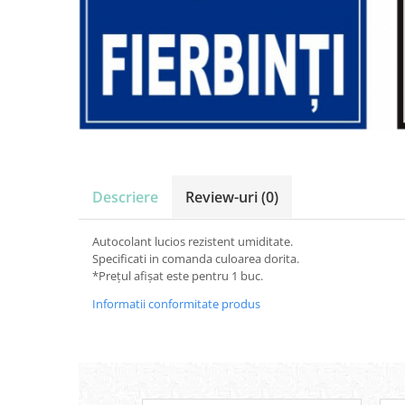
Amenajari vitrine
Sisteme afisaj
Bilingve
Depozite
Residence
Horeca
Statie GPL
Descriere
Review-uri
(0)
Autocolant lucios rezistent umiditate.
Specificati in comanda culoarea dorita.
*Prețul afișat este pentru 1 buc.
Informatii conformitate produs