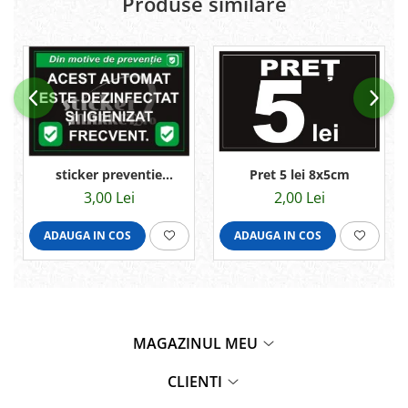
Produse similare
Pret 5 lei 8x5cm
sticker preventie
9,5x6,5cm
2,00 Lei
3,00 Lei
ADAUGA IN COS
ADAUGA IN COS
MAGAZINUL MEU
CLIENTI