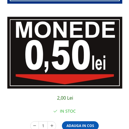
Amenajari vitrine
Sisteme afisaj
Bilingve
Depozite
Residence
Horeca
Statie GPL
2,00 Lei
IN STOC
ADAUGA IN COS