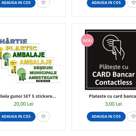
ADAUGA IN COS
ADAUGA IN COS
NOU
bela gunoi SET 5 stickere
Plateste cu card banca
25x10cm
Contactless 9,5x10c
20,00 Lei
3,00 Lei
ADAUGA IN COS
ADAUGA IN COS