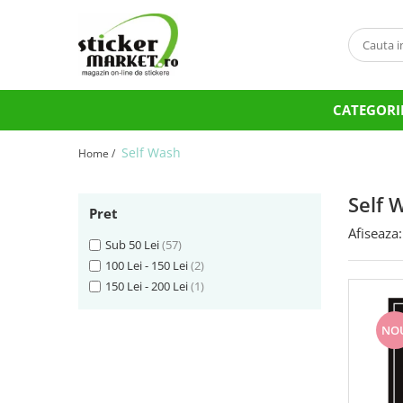
Categorii
Produse la comandă
CATEGORI
Bannere
Placute
Self Wash
Home /
Stickere
Stickere Atentionare
Self 
Pret
Stickere PSI
Afiseaza:
Obligatii generale
Sub 50 Lei
(57)
100 Lei - 150 Lei
(2)
Autocolante automate cafea
150 Lei - 200 Lei
(1)
Stickere automate cafea
Placute PVC
NO
Self Wash