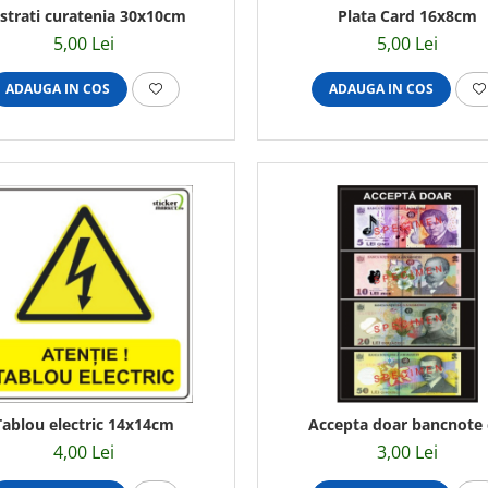
strati curatenia 30x10cm
Plata Card 16x8cm
5,00 Lei
5,00 Lei
ADAUGA IN COS
ADAUGA IN COS
Tablou electric 14x14cm
Accepta doar bancnote
5/10/20/50 lei 8x12c
4,00 Lei
3,00 Lei