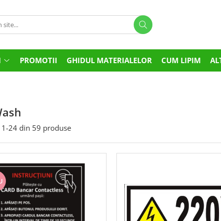
I
PROMOTII
GHIDUL MATERIALELOR
CUM LIPIM
AL
Wash
1-
24
din
59
produse
U