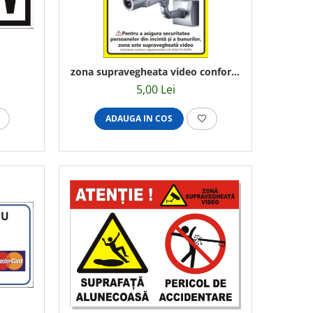
zona supravegheata video conform
GDPR 20x15cm
5,00 Lei
ADAUGA IN COS