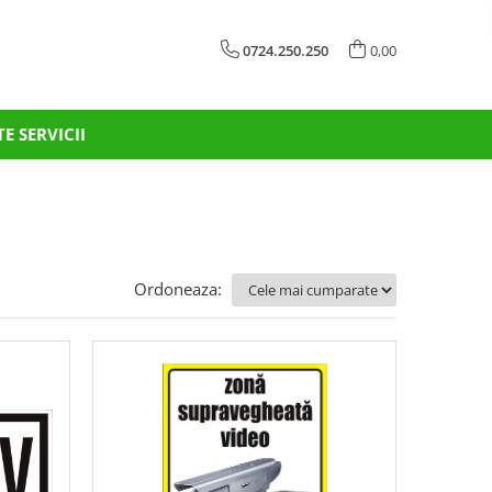
0724.250.250
0,00
TE SERVICII
Ordoneaza: