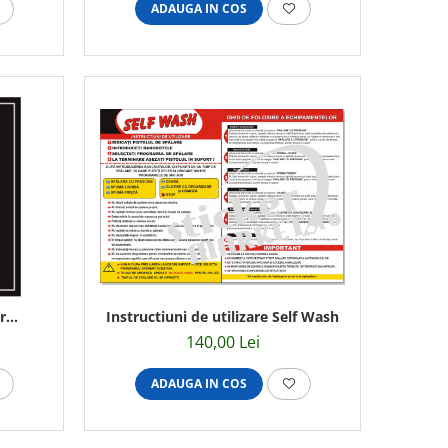
ADAUGA IN COS
r
Instructiuni de utilizare Self Wash
m
140,00 Lei
ADAUGA IN COS