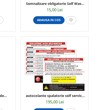
Semnalizare obligatorie Self Wash
40x30cm
15,00 Lei
ADAUGA IN COS
 de
autocolante spalatorie self service
m
1x0,75m
195,00 Lei