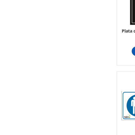
Amenajari vitrine
Sisteme afisaj
Bilingve
Plata 
Depozite
Residence
Horeca
Statie GPL