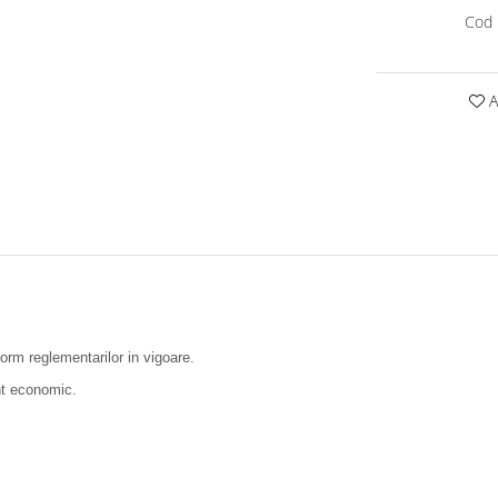
Cod 
A
form reglementarilor in vigoare.
nt economic.