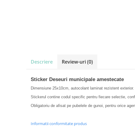
Amenajari vitrine
Sisteme afisaj
Bilingve
Depozite
Residence
Horeca
Statie GPL
Descriere
Review-uri
(0)
Sticker Deseuri municipale amestecate
Dimensiune 25x10cm, autocolant laminat rezistent exterior.
Stickerul contine codul specific pentru fiecare selectie, con
Obligatoriu de afisat pe pubelele de gunoi, pentru orice age
Informatii conformitate produs