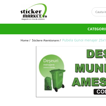
Categorii
Produse la comandă
CATEGORI
Bannere
Placute
Pubela Gunoi menajer 25x
Home /
Stickere Atentionare /
Stickere
Stickere Atentionare
Stickere PSI
Obligatii generale
Autocolante automate cafea
Stickere automate cafea
Placute PVC
Self Wash